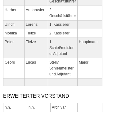
Geschäftsführer
Herbert
Armbruster
2.
Geschäftsführer
Ulrich
Lorenz
1. Kassierer
Monika
Tietze
2. Kassierer
Peter
Tietze
1.
Hauptmann
Schießmeister
u. Adjutant
Georg
Lucas
Stellv.
Major
Schießmeister
und Adjutant
ERWEITERTER VORSTAND
n.n.
n.n.
Archivar
Crämer
Roman
Fahnenoffizier
Oberleutnant
Teller
Heinz Peter
Präses
Zimpel
Andreas
Kommandant
Hauptmann