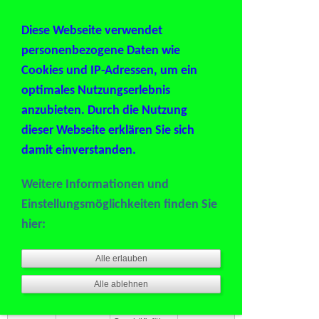
Sie betrachten gegenwärtig eine Version der
Website, die für mobile Geräte optimiert wurde.
Diese Webseite verwendet
personenbezogene Daten wie
Zur Desktop-Version
Cookies und IP-Adressen, um ein
Hinweis nicht mehr anzeigen
optimales Nutzungserlebnis
anzubieten. Durch die Nutzung
Navigation einblenden
dieser Webseite erklären Sie sich
damit einverstanden.
Vorstand
Weitere Informationen und
Name
Tätigkeit
Dienstgrad
Einstellungsmöglichkeiten finden Sie
Ulrich
Lorenz
1.
hier:
Brudermeister
Boris
Weistroffer
2.
Oberleutnant
Alle erlauben
Brudermeister
und stellv..
Alle ablehnen
Schießmeister
Paul
Hebbel
1.